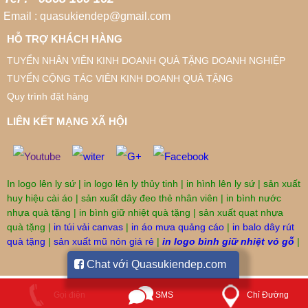
Email : quasukiendep@gmail.com
HỖ TRỢ KHÁCH HÀNG
TUYỂN NHÂN VIÊN KINH DOANH QUÀ TẶNG DOANH NGHIỆP
TUYỂN CỘNG TÁC VIÊN KINH DOANH QUÀ TẶNG
Quy trình đặt hàng
LIÊN KẾT MẠNG XÃ HỘI
In logo lên ly sứ
|
in logo lên ly thủy tinh
|
in hình lên ly sứ
|
sản xuất
huy hiệu cài áo
|
sản xuất dây đeo thẻ nhân viên
|
in bình nước
nhựa quà tặng
|
in bình giữ nhiệt quà tặng
|
sản xuất quạt nhựa
quà tặng
|
in túi vải canvas
|
in áo mưa quảng cáo
|
in balo dây rút
quà tặng
|
sản xuất mũ nón giá rẻ
|
in logo bình giữ nhiệt vỏ gỗ
|
Chat với Quasukiendep.com
SMS
Gọi điện
Chỉ Đường