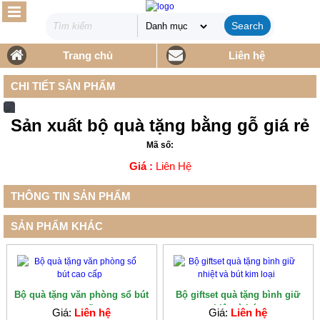
Search
Trang chủ
Liên hệ
CHI TIẾT SẢN PHẨM
Sản xuất bộ quà tặng bằng gỗ giá rẻ
Mã số:
Giá :
Liên Hệ
THÔNG TIN SẢN PHẨM
SẢN PHẨM KHÁC
Bộ quà tặng văn phòng sổ bút
Bộ giftset quà tặng bình giữ
cao cấp
nhiệt và bút...
Giá:
Liên hệ
Giá:
Liên hệ