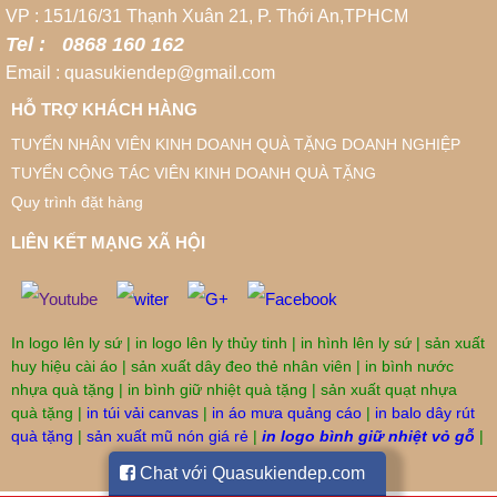
VP : 151/16/31 Thạnh Xuân 21, P. Thới An,TPHCM
Tel : 0868 160 162
Email : quasukiendep@gmail.com
HỖ TRỢ KHÁCH HÀNG
TUYỂN NHÂN VIÊN KINH DOANH QUÀ TẶNG DOANH NGHIỆP
TUYỂN CỘNG TÁC VIÊN KINH DOANH QUÀ TẶNG
Quy trình đặt hàng
LIÊN KẾT MẠNG XÃ HỘI
In logo lên ly sứ
|
in logo lên ly thủy tinh
|
in hình lên ly sứ
|
sản xuất
huy hiệu cài áo
|
sản xuất dây đeo thẻ nhân viên
|
in bình nước
nhựa quà tặng
|
in bình giữ nhiệt quà tặng
|
sản xuất quạt nhựa
quà tặng
|
in túi vải canvas
|
in áo mưa quảng cáo
|
in balo dây rút
quà tặng
|
sản xuất mũ nón giá rẻ
|
in logo bình giữ nhiệt vỏ gỗ
|
Chat với Quasukiendep.com