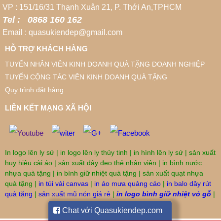
VP : 151/16/31 Thạnh Xuân 21, P. Thới An,TPHCM
Tel : 0868 160 162
Email : quasukiendep@gmail.com
HỖ TRỢ KHÁCH HÀNG
TUYỂN NHÂN VIÊN KINH DOANH QUÀ TẶNG DOANH NGHIỆP
TUYỂN CỘNG TÁC VIÊN KINH DOANH QUÀ TẶNG
Quy trình đặt hàng
LIÊN KẾT MẠNG XÃ HỘI
In logo lên ly sứ
|
in logo lên ly thủy tinh
|
in hình lên ly sứ
|
sản xuất
huy hiệu cài áo
|
sản xuất dây đeo thẻ nhân viên
|
in bình nước
nhựa quà tặng
|
in bình giữ nhiệt quà tặng
|
sản xuất quạt nhựa
quà tặng
|
in túi vải canvas
|
in áo mưa quảng cáo
|
in balo dây rút
quà tặng
|
sản xuất mũ nón giá rẻ
|
in logo bình giữ nhiệt vỏ gỗ
|
Chat với Quasukiendep.com