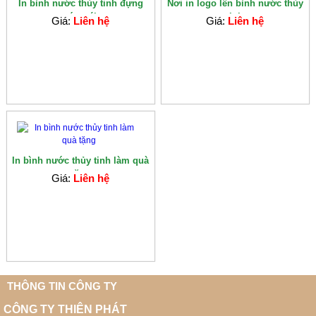
In bình nước thủy tinh đựng
Nơi in logo lên bình nước thủy
nước trái...
tinh
Giá:
Liên hệ
Giá:
Liên hệ
In bình nước thủy tinh làm quà
tặng
Giá:
Liên hệ
THÔNG TIN CÔNG TY
CÔNG TY THIÊN PHÁT