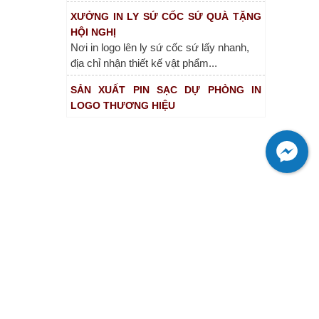
XƯỞNG IN LY SỨ CỐC SỨ QUÀ TẶNG
HỘI NGHỊ
Nơi in logo lên ly sứ cốc sứ lấy nhanh,
địa chỉ nhận thiết kế vật phẩm...
SẢN XUẤT PIN SẠC DỰ PHÒNG IN
LOGO THƯƠNG HIỆU
Địa chỉ in logo lên sạc dự phòng giá rẻ,
cung cấp sạc dự phòng quà tặng...
XƯỞNG SẢN XUẤT ĐỒNG HỒ TREO
TƯỜNG QUÀ TẶNG
TẠI SAO NÊN CHỌN DÙ CẦM TAY LÀM
QUÀ TẶNG ?
Cần tìm địa chỉ sản xuất ô dù cầm tay, in
dù cầm tay quà tặng, sản...
ĐỊA CHỈ IN BÌNH NƯỚC NHỰA QUÀ
TẶNG THEO YÊU CẦU
In bình nước nhựa quà tặng, cung cấp
bình nước quà tặng số lượng lớn...