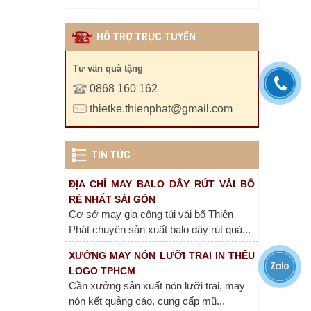
HỖ TRỢ TRỰC TUYẾN
Tư vấn quà tặng
0868 160 162
XƯỞNG SẢN XUẤT SỔ DA, SỔ TAY BÌA
thietke.thienphat@gmail.com
DA GIÁ RẺ
Nơi cung cấp sổ tay, sổ bìa da, in logo
lên sổ bìa da giá rẻ theo yêu cầu...
TIN TỨC
ĐỊA CHỈ MAY BALO DÂY RÚT VẢI BỐ
RẺ NHẤT SÀI GÒN
Cơ sở may gia công túi vải bố Thiên
Phát chuyên sản xuất balo dây rút quà...
XƯỞNG MAY NÓN LƯỠI TRAI IN THÊU
LOGO TPHCM
Cần xưởng sản xuất nón lưỡi trai, may
nón kết quảng cáo, cung cấp mũ...