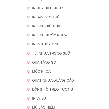
IN HUY HIỆU NHỰA
IN DÂY ĐEO THẺ
IN BÌNH GIỮ NHIỆT
IN BÌNH NƯỚC NHỰA
IN LY THỦY TINH
TÚI NHỰA TRONG SUỐT
QUÀ TẶNG GỖ
MÓC KHÓA
QUẠT NHỰA QUẢNG CÁO
ĐỒNG HỒ TREO TƯỜNG
IN LY SỨ
MŨ BẢO HIỂM