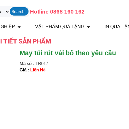
Hotline 0868 160 162
Search
NGHIỆP
VẬT PHẨM QUÀ TẶNG
IN QUÀ T
I TIẾT SẢN PHẨM
May túi rút vải bố theo yêu cầu
Mã số :
TR017
Giá :
Liên Hệ