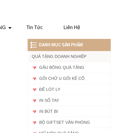
ẶNG
Tin Tức
Liên Hệ
DANH MỤC SẢN PHẨM
QUÀ TẶNG DOANH NGHIỆP
GẤU BÔNG QUÀ TẶNG
GỐI CHỮ U GỐI KÊ CỔ
ĐẾ LÓT LY
IN SỔ TAY
IN BÚT BI
BỘ GIFTSET VĂN PHÒNG