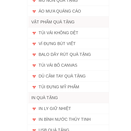
MŨ NÓN QUÀ TẶNG
ÁO MƯA QUẢNG CÁO
VẬT PHẨM QUÀ TẶNG
TÚI VẢI KHÔNG DỆT
VÍ ĐỰNG BÚT VIẾT
BALO DÂY RÚT QUÀ TẶNG
TÚI VẢI BỐ CANVAS
DÙ CẦM TAY QUÀ TẶNG
TÚI ĐỰNG MỸ PHẨM
IN QUÀ TẶNG
IN LY GIỮ NHIỆT
IN BÌNH NƯỚC THỦY TINH
USB QUÀ TẶNG