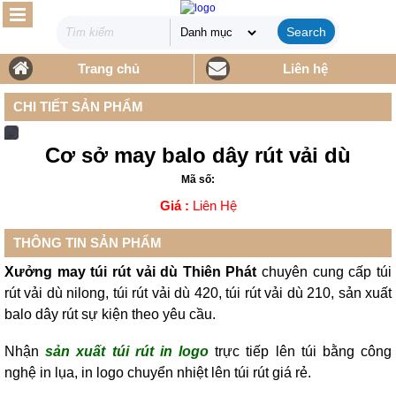
Search
Trang chủ
Liên hệ
CHI TIẾT SẢN PHẨM
Cơ sở may balo dây rút vải dù
Mã số:
Giá :
Liên Hệ
THÔNG TIN SẢN PHẨM
Xưởng may túi rút vải dù Thiên Phát
chuyên cung cấp túi
rút vải dù nilong, túi rút vải dù 420, túi rút vải dù 210, sản xuất
balo dây rút sự kiện theo yêu cầu.
Nhận
sản xuất túi rút in logo
trực tiếp lên túi bằng công
nghệ in lụa, in logo chuyển nhiệt lên túi rút giá rẻ.