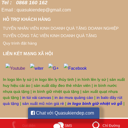
Tel : 0868 160 162
Email : quasukiendep@gmail.com
HỖ TRỢ KHÁCH HÀNG
TUYỂN NHÂN VIÊN KINH DOANH QUÀ TẶNG DOANH NGHIỆP
TUYỂN CỘNG TÁC VIÊN KINH DOANH QUÀ TẶNG
Quy trình đặt hàng
LIÊN KẾT MẠNG XÃ HỘI
In logo lên ly sứ
|
in logo lên ly thủy tinh
|
in hình lên ly sứ
|
sản xuất
huy hiệu cài áo
|
sản xuất dây đeo thẻ nhân viên
|
in bình nước
nhựa quà tặng
|
in bình giữ nhiệt quà tặng
|
sản xuất quạt nhựa
quà tặng
|
in túi vải canvas
|
in áo mưa quảng cáo
|
in balo dây rút
quà tặng
|
sản xuất mũ nón giá rẻ
|
in logo bình giữ nhiệt vỏ gỗ
|
Chat với Quasukiendep.com
SMS
Gọi điện
Chỉ Đường