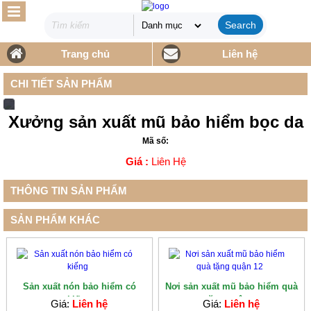
Search
Trang chủ
Liên hệ
CHI TIẾT SẢN PHẨM
Xưởng sản xuất mũ bảo hiểm bọc da
Mã số:
Giá :
Liên Hệ
THÔNG TIN SẢN PHẨM
SẢN PHẨM KHÁC
Sản xuất nón bảo hiểm có
Nơi sản xuất mũ bảo hiểm quà
kiếng
tặng quận...
Giá:
Liên hệ
Giá:
Liên hệ