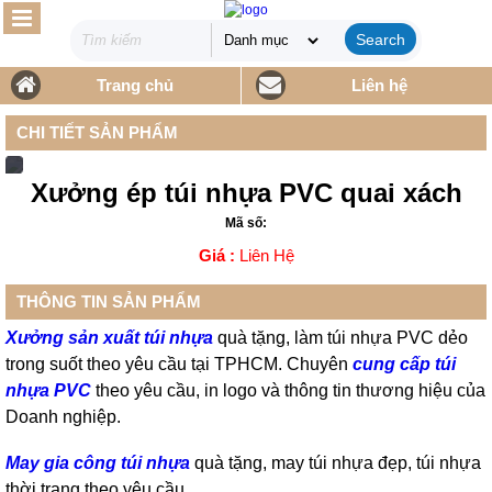
Search
Trang chủ
Liên hệ
CHI TIẾT SẢN PHẨM
Xưởng ép túi nhựa PVC quai xách
Mã số:
Giá :
Liên Hệ
THÔNG TIN SẢN PHẨM
Xưởng sản xuất túi nhựa
quà tặng, làm túi nhựa PVC dẻo
trong suốt theo yêu cầu tại TPHCM. Chuyên
cung cấp túi
nhựa PVC
theo yêu cầu, in logo và thông tin thương hiệu của
Doanh nghiệp.
May gia công túi nhựa
quà tặng, may túi nhựa đẹp, túi nhựa
thời trang theo yêu cầu.