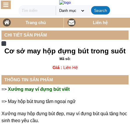
Search
Trang chủ
Liên hệ
CHI TIẾT SẢN PHẨM
Cơ sở may hộp đựng bút trong suốt
Mã số:
Giá :
Liên Hệ
THÔNG TIN SẢN PHẨM
=>
Xưởng may ví đựng bút viết
=>
May hộp bút trung tâm ngoại ngữ
Xưởng may hộp đựng bút đẹp, may ví đựng bút quà tặng học
sinh theo yêu cầu.